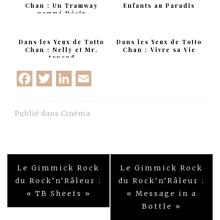
Chan : Un Tramway
Enfants au Paradis
nommé Désir
Dans les Yeux de Totto
Dans les Yeux de Totto
Chan : Nelly et Mr.
Chan : Vivre sa Vie
Arnaud
Facebook
Twitter
LinkedIn
Email
Publié dans
Cinéma
Navigation
Le Gimmick Rock
Le Gimmick Rock
de
du Rock’n’Râleur :
du Rock’n’Râleur :
« TB Sheets »
« Message in a
l’article
Bottle »