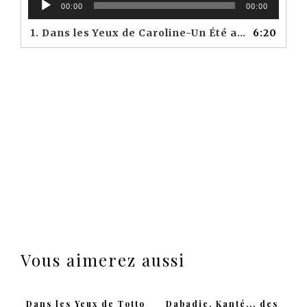
00:00
00:00
audio
1.
Dans les Yeux de Caroline-Un Été avec Monika-Erik Nordgren-Caroline Mehallel-Paris Bazaar
6:20
Vous aimerez aussi
Dans les Yeux de Totto
Dabadie, Kanté... des