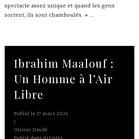
spectacle assez unique et quand les gens
sortent, ils sont chamboulés. » …
Ibrahim Maalouf :
Un Homme à l’Air
Libre
Publié le
17 mars 2024
/
Olivier Daudé
Publié dans
Artistes