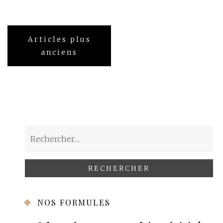
Navigation
Articles plus
des
anciens
articles
Rechercher :
NOS FORMULES