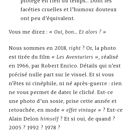
protège en rien du temps… Dont les
facéties cruelles et l’humour douteux
ont peu d’équivalent.
Vous me direz :
« Oui, bon… Et alors ? »
Nous sommes en 2018,
right
? Or, la photo
est tirée du film
« Les Aventuriers »,
réalisé
en 1966, par Robert Enrico. Détails qui n’est
précisé nulle part sur le visuel. Et si vous
n’êtes ni cinéphile, ni né après-guerre : rien
ne vous permet de dater le cliché. Est-ce
une photo d’un sosie, prise cette année et
retouchée, en mode
« effet vintage »
? Est-ce
Alain Delon
himself
? Et si oui, de quand ?
2005 ? 1992 ? 1978 ?