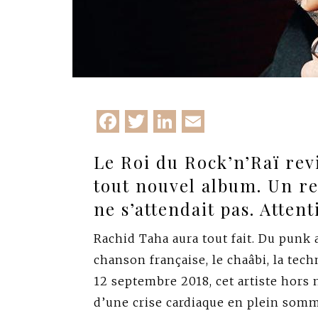
Facebook
Twitter
LinkedIn
Email
Le Roi du Rock’n’Raï
rev
tout nouvel album. Un re
ne s’attendait pas. Atten
Rachid Taha aura tout fait. Du punk au
chanson française, le chaâbi, la tec
12 septembre 2018, cet artiste hors
d’une crise cardiaque en plein somm