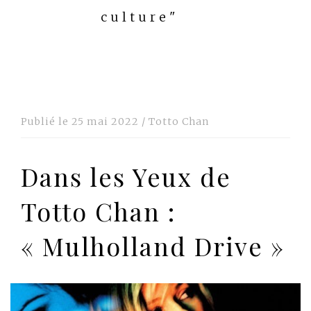
culture"
Publié le
25 mai 2022
/
Totto Chan
Dans les Yeux de
Totto Chan :
« Mulholland Drive »