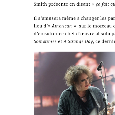
Smith présente en disant «
ça fait q
Il s’amusera même à changer les pa
lieu d’«
American
»
sur le morceau o
d’encadrer ce chef d’œuvre absolu p
Sometimes
et
A Strange Day
, ce dern