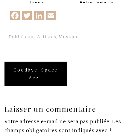
Lanvin
Boire, juste du
Bonheur en Barre !
Facebook
Twitter
LinkedIn
Email
Publié dans
Artistes
,
Musique
Navigation
Goodbye, Space
de
Ace !
l’article
Laisser un commentaire
Votre adresse e-mail ne sera pas publiée.
Les
champs obligatoires sont indiqués avec
*