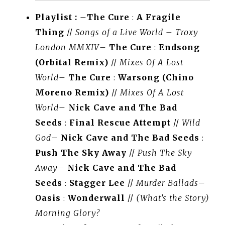
Playlist
:
–
The Cure
:
A Fragile
Thing
//
Songs of a Live World – Troxy
London MMXIV
–
The Cure
:
Endsong
(Orbital Remix)
//
Mixes Of A Lost
World
–
The Cure
:
Warsong (Chino
Moreno Remix)
//
Mixes Of A Lost
World
–
Nick Cave and The Bad
Seeds
:
Final Rescue Attempt
//
Wild
God
–
Nick Cave and The Bad Seeds
:
Push The Sky Away
//
Push The Sky
Away
–
Nick Cave and The Bad
Seeds
:
Stagger Lee
//
Murder Ballads
–
Oasis
:
Wonderwall
//
(What’s the Story)
Morning Glory?