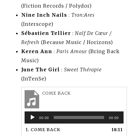
(Fiction Records / Polydor)
Nine Inch Nails
:
Tron:Ares
(Interscope)
Sébastien Tellier
:
Naïf De Cœur /
Refresh
(Because Music / Horizons)
Keren Ann
:
Paris Amour
(Bring Back
Music)
June The Girl
:
Sweet Thérapie
(InTenSe)
COME BACK
Lecteur
00:00
00:00
audio
1.
COME BACK
18:11