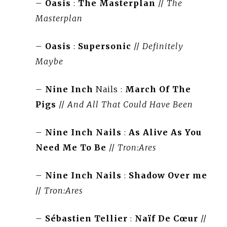
–
Oasis
:
The Masterplan
//
The
Masterplan
–
Oasis
:
Supersonic
//
Definitely
Maybe
–
Nine Inch
Nails :
March Of The
Pigs
//
And All That Could Have Been
–
Nine Inch Nails
:
As Alive As You
Need Me To Be
//
Tron:Ares
–
Nine Inch Nails
:
Shadow Over me
//
Tron:Ares
–
Sébastien Tellier
:
Naïf De Cœur
//