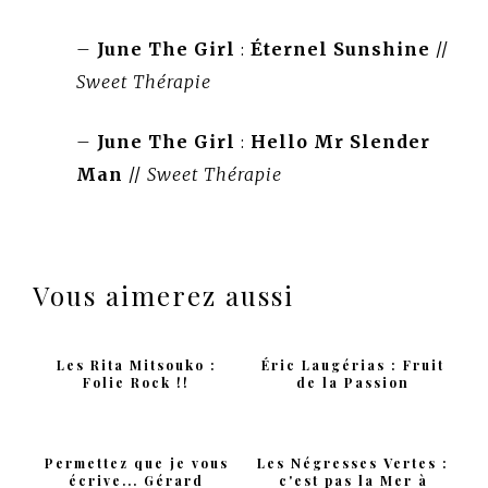
–
June The Girl
:
Éternel Sunshine
//
Sweet Thérapie
–
June The Girl
:
Hello Mr Slender
Man
//
Sweet Thérapie
Vous aimerez aussi
Les Rita Mitsouko :
Éric Laugérias : Fruit
Folie Rock !!
de la Passion
Permettez que je vous
Les Négresses Vertes :
écrive... Gérard
c'est pas la Mer à