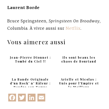
Laurent Borde
Bruce Springsteen,
Springsteen On Broadway
,
Columbia. À vivre aussi sur
Netflix
.
Vous aimerez aussi
Jean-Pierre Dionnet :
Ils sont beaux les
Tombé du Ciel !!
chaos de Bouriaud
La Bande Originale
Arielle et Nicolas :
d'un Rock' n' Râleur :
Unis pour l'Empire et
Perdre son Temps
le Meilleur
avec Vilard
Facebook
Twitter
LinkedIn
Email