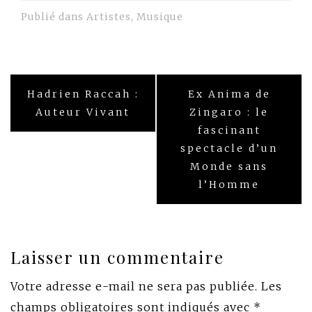
Publié dans
Artistes
,
Musique
Navigation
Hadrien Raccah :
Ex Anima de
de
Auteur Vivant
Zingaro : le
fascinant
l’article
spectacle d’un
Monde sans
l’Homme
Laisser un commentaire
Votre adresse e-mail ne sera pas publiée.
Les
champs obligatoires sont indiqués avec
*