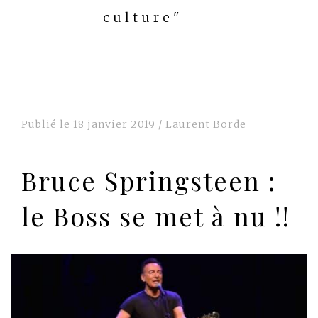
culture"
Publié le
18 janvier 2019
/
Laurent Borde
Bruce Springsteen :
le Boss se met à nu !!