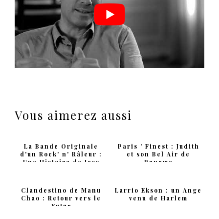
Vous aimerez aussi
La Bande Originale
Paris ' Finest : Judith
d'un Rock' n' Râleur :
et son Bel Air de
Une Histoire de Jess
Paname
Clandestino de Manu
Larrio Ekson : un Ange
Chao : Retour vers le
venu de Harlem
Futur