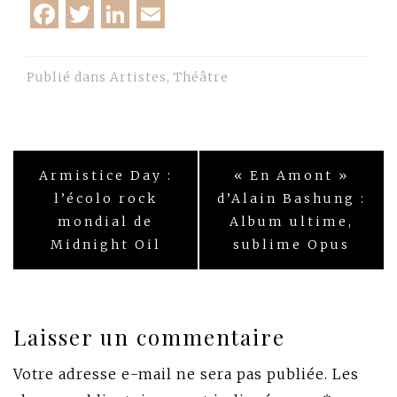
Facebook
Twitter
LinkedIn
Email
Publié dans
Artistes
,
Théâtre
Navigation
Armistice Day :
« En Amont »
de
l’écolo rock
d’Alain Bashung :
mondial de
Album ultime,
l’article
Midnight Oil
sublime Opus
Laisser un commentaire
Votre adresse e-mail ne sera pas publiée.
Les