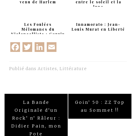
venu de Harlem
entre le soleil et la
lune
Les Foulées
Innamorato : Jean-
Mélomanes du
Louis Murat en Liberté
Violoncelliste : Courir
avec Ludwig
Facebook
Twitter
LinkedIn
Email
Publié dans
Artistes
,
Littérature
Navigation
La Bande
Goin’ 50 : ZZ Top
de
Originale d’un
au Sommet !!
Rock’ n’ Râleur :
l’article
Didier Pain, mon
Pote