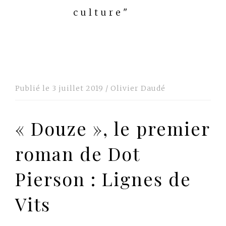
culture"
Publié le
3 juillet 2019
/
Olivier Daudé
« Douze », le premier
roman de Dot
Pierson : Lignes de
Vits