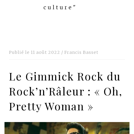
culture"
Publié le
11 août 2022
/
Francis Basset
Le Gimmick Rock du
Rock’n’Râleur : « Oh,
Pretty Woman »