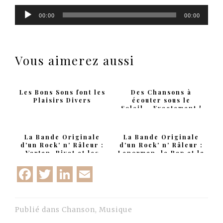
Lecteur
00:00
00:00
audio
Vous aimerez aussi
Les Bons Sons font les
Des Chansons à
Plaisirs Divers
écouter sous le
Soleil... Exactement !
La Bande Originale
La Bande Originale
d'un Rock' n' Râleur :
d'un Rock' n' Râleur :
Vartan, Rivat et les
Lenorman, le Rap et la
autres
Perceuse
Facebook
Twitter
LinkedIn
Email
Publié dans
Chanson
,
Musique