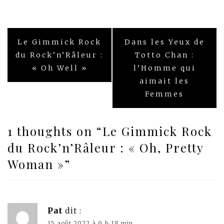
Navigation
Le Gimmick Rock
Dans les Yeux de
de
du Rock’n’Râleur :
Totto Chan :
« Oh Well »
l’Homme qui
l’article
aimait les
Femmes
1 thoughts on “
Le Gimmick Rock
du Rock’n’Râleur : « Oh, Pretty
Woman »
”
Pat
dit :
15 août 2022 à 9 h 18 min