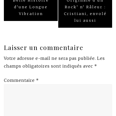
de
Belle Histoire
Originale d’un
d’une Longue
Rock’ n’ Râleur :
l’article
Vibration
Cristiani, envolé
lui aussi
Laisser un commentaire
Votre adresse e-mail ne sera pas publiée.
Les
champs obligatoires sont indiqués avec
*
Commentaire
*