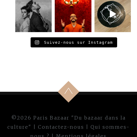
Suivez-nous sur Instagram
©2026 Paris Bazaar "Du bazaar dans la
culture" |
Contactez-nous
|
Qui sommes-
nous ?
|
Mentions légales