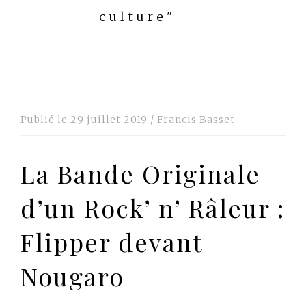
culture"
Publié le
29 juillet 2019
/
Francis Basset
La Bande Originale
d’un Rock’ n’ Râleur :
Flipper devant
Nougaro