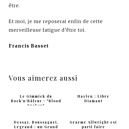
être.
Et moi, je me reposerai enfin de cette
merveilleuse fatigue d’être toi.
Francis Basset
Vous aimerez aussi
Le Gimmick du
Haylen : Libre
Rock'n'Râleur : "Blood
Diamant
Sucker"
Dessay, Boussaguet,
Graeme Allwright est
Legrand : un Grand
parti faire