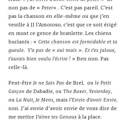
non pas de «
Peter
« . C’est pas pareil. C’est
pas la chanson en elle-même ou que j’en
veuille à JJ l’Amoroso, c’est que ce soit érigé
en must ce genre de branlette. Les chiens
hurlants : «
Cette chanson est formidable et ta
gueule. Y’a pas de « oui mais ». Et t’es jaloux,
t’aurais bien voulu l’écrire !
» Ben non. Pas
celle-là.
Peut-être
Je ne Sais Pas
de Brel, ou
le Petit
Garçon
de Dabadie, ou
T
he Boxer
,
Yesterday
,
ou
La Nuit, Je Mens,
mais
l’Envie d’avoir Envie
,
non. J’ai envie d’avoir envie de vous dire de
me mettre J
‘aime tes Genoux
à la place.