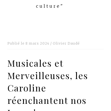
culture"
Publié le
8 mars 2024
/
Olivier Daudé
Musicales et
Merveilleuses, les
Caroline
réenchantent nos