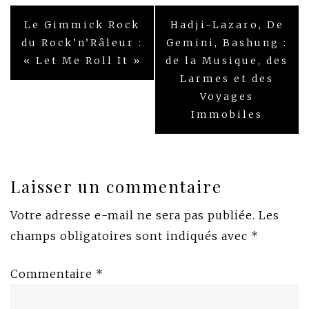
Navigation
Le Gimmick Rock
Hadji-Lazaro, De
de
du Rock’n’Râleur :
Gemini, Bashung :
« Let Me Roll It »
de la Musique, des
l’article
Larmes et des
Voyages
Immobiles
Laisser un commentaire
Votre adresse e-mail ne sera pas publiée.
Les
champs obligatoires sont indiqués avec
*
Commentaire
*