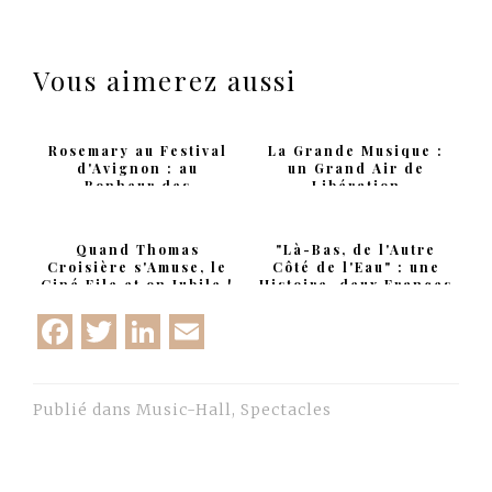
Vous aimerez aussi
Rosemary au Festival
La Grande Musique :
d'Avignon : au
un Grand Air de
Bonheur des
Libération
Retrouvailles !
Quand Thomas
"Là-Bas, de l'Autre
Croisière s'Amuse, le
Côté de l'Eau" : une
Ciné File et on Jubile !
Histoire, deux Frances
Facebook
Twitter
LinkedIn
Email
Publié dans
Music-Hall
,
Spectacles