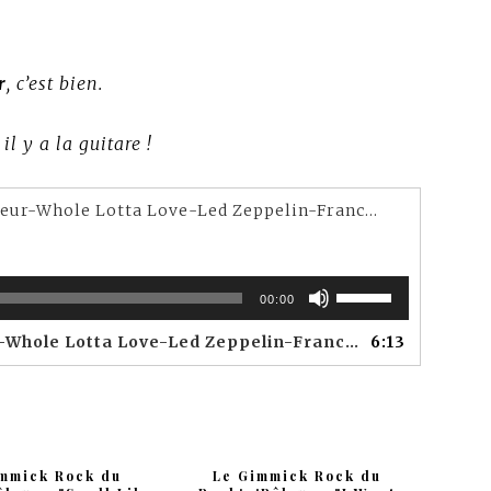
r
, c’est bien.
il y a la guitare !
Le Gimmick Rock du Rock'n'Râleur-Whole Lotta Love-Led Zeppelin-Francis Basset-Paris Bazaar
Utilisez
00:00
les
flèches
ta Love-Led Zeppelin-Francis Basset-Paris Bazaar
6:13
haut/bas
pour
augmenter
ou
diminuer
le
immick Rock du
Le Gimmick Rock du