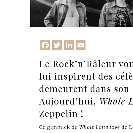
Facebook
Twitter
LinkedIn
Email
Le Rock’n’Râleur vou
lui inspirent des cé
demeurent dans son 
Aujourd’hui,
Whole L
Zeppelin !
Ce gimmick de
Whole Lotta love
de L