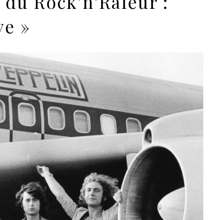
du Rock’n’Râleur :
ve »