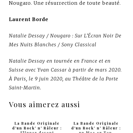
Nougaro. Une résurrection de toute beauté.
Laurent Borde
Natalie Dessay /
Nougaro : Sur L’Écran Noir De
Mes Nuits Blanches
/ Sony Classical
Natalie Dessay en tournée en France et en
Suisse avec Yvan Cassar à partir de mars 2020.
À Paris, le 9 juin 2020, au Théâtre de la Porte
Saint-Martin.
Vous aimerez aussi
La Bande Originale
La Bande Originale
d'un Rock' n' Râleur :
d'un Rock' n' Râleur :
Flipper devant
un Mec au Top,