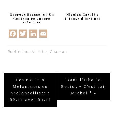
Nougaro
Jannick !!
Georges Brassens : Un
Nicolas Cazalé :
Centenaire encore
Intense d'Instinct
très Vert
Facebook
Twitter
LinkedIn
Email
Publié dans
Artistes
,
Chanson
Navigation
Les Foulées
Dans l’Isba de
de
Mélomanes du
Boris : « C’est toi,
Violoncelliste :
Michel ? »
l’article
Rêver avec Ravel