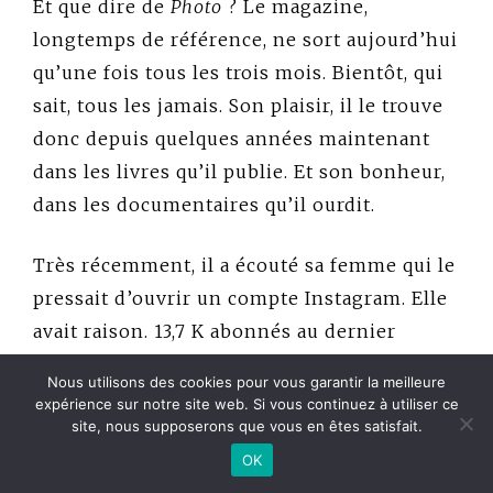
Et que dire de
Photo
? Le magazine,
longtemps de référence, ne sort aujourd’hui
qu’une fois tous les trois mois. Bientôt, qui
sait, tous les jamais. Son plaisir, il le trouve
donc depuis quelques années maintenant
dans les livres qu’il publie. Et son bonheur,
dans les documentaires qu’il ourdit.
Très récemment, il a écouté sa femme qui le
pressait d’ouvrir un compte Instagram. Elle
avait raison. 13,7 K abonnés au dernier
relevé de compteur. Ça rend joyeux d’un
Nous utilisons des cookies pour vous garantir la meilleure
coup. Il n’y en a donc pas que pour les
expérience sur notre site web. Si vous continuez à utiliser ce
site, nous supposerons que vous en êtes satisfait.
shoppeuses de sacs à main griffés ou les
OK
influenceurs du moment qui réussissent