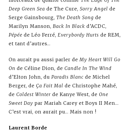
morceaux de qualité comme
The Edge Of The
Deep Green Sea
de The Cure,
Sorry Angel
de
Serge Gainsbourg,
The Death Song
de
Marilyn Manson,
Back In Black
d’ACDC,
Pépée
de Léo Ferré,
Everybordy Hurts
de REM,
et tant d’autres…
On aurait pu aussi parler de
My Heart Will Go
On
de Céline Dion, de
Candle In The Wind
d’Elton John, du
Paradis Blanc
de Michel
Berger, de
Ça Fait Mal
de Christophe Mahé,
de
Coldest Winter
de Kanye West, de
One
Sweet Day
par Mariah Carey et Boys II Men…
C’est vrai, on aurait pu… Mais non !
Laurent Borde