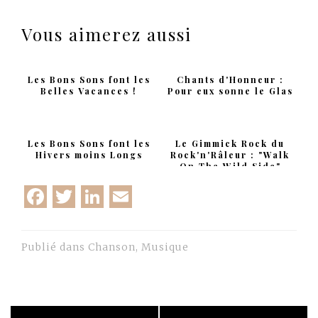
Vous aimerez aussi
Les Bons Sons font les
Chants d'Honneur :
Belles Vacances !
Pour eux sonne le Glas
Les Bons Sons font les
Le Gimmick Rock du
Hivers moins Longs
Rock'n'Râleur : "Walk
On The Wild Side"
Facebook
Twitter
LinkedIn
Email
Publié dans
Chanson
,
Musique