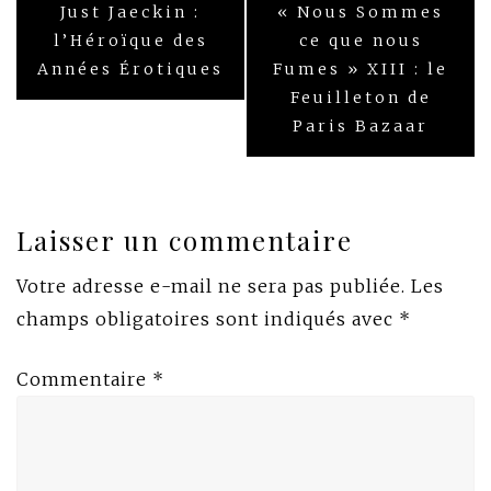
Navigation
Just Jaeckin :
« Nous Sommes
de
l’Héroïque des
ce que nous
Années Érotiques
Fumes » XIII : le
l’article
Feuilleton de
Paris Bazaar
Laisser un commentaire
Votre adresse e-mail ne sera pas publiée.
Les
champs obligatoires sont indiqués avec
*
Commentaire
*